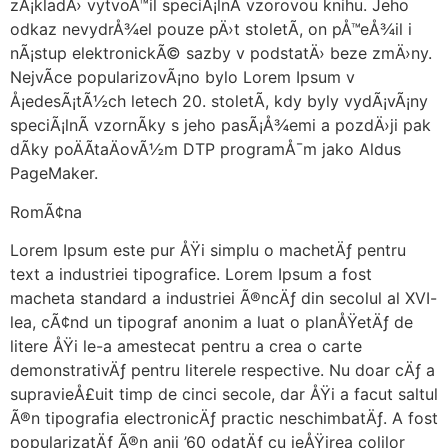
zÃ¡kladÄ› vytvoÅ™il speciÃ¡lnÃ­ vzorovou knihu. Jeho
odkaz nevydrÅ¾el pouze pÄ›t stoletÃ­, on pÅ™eÅ¾il i
nÃ¡stup elektronickÃ© sazby v podstatÄ› beze zmÄ›ny.
NejvÃ­ce popularizovÃ¡no bylo Lorem Ipsum v
Å¡edesÃ¡tÃ½ch letech 20. stoletÃ­, kdy byly vydÃ¡vÃ¡ny
speciÃ¡lnÃ­ vzornÃ­ky s jeho pasÃ¡Å¾emi a pozdÄ›ji pak
dÃ­ky poÄÃ­taÄovÃ½m DTP programÅ¯m jako Aldus
PageMaker.
RomÃ¢na
Lorem Ipsum este pur ÅŸi simplu o machetÄƒ pentru
text a industriei tipografice. Lorem Ipsum a fost
macheta standard a industriei Ã®ncÄƒ din secolul al XVI-
lea, cÃ¢nd un tipograf anonim a luat o planÅŸetÄƒ de
litere ÅŸi le-a amestecat pentru a crea o carte
demonstrativÄƒ pentru literele respective. Nu doar cÄƒ a
supravieÅ£uit timp de cinci secole, dar ÅŸi a facut saltul
Ã®n tipografia electronicÄƒ practic neschimbatÄƒ. A fost
popularizatÄƒ Ã®n anii ’60 odatÄƒ cu ieÅŸirea colilor