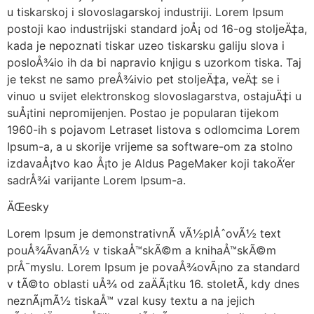
u tiskarskoj i slovoslagarskoj industriji. Lorem Ipsum
postoji kao industrijski standard joÅ¡ od 16-og stoljeÄ‡a,
kada je nepoznati tiskar uzeo tiskarsku galiju slova i
posloÅ¾io ih da bi napravio knjigu s uzorkom tiska. Taj
je tekst ne samo preÅ¾ivio pet stoljeÄ‡a, veÄ‡ se i
vinuo u svijet elektronskog slovoslagarstva, ostajuÄ‡i u
suÅ¡tini nepromijenjen. Postao je popularan tijekom
1960-ih s pojavom Letraset listova s odlomcima Lorem
Ipsum-a, a u skorije vrijeme sa software-om za stolno
izdavaÅ¡tvo kao Å¡to je Aldus PageMaker koji takoÄ‘er
sadrÅ¾i varijante Lorem Ipsum-a.
ÄŒesky
Lorem Ipsum je demonstrativnÃ­ vÃ½plÅˆovÃ½ text
pouÅ¾Ã­vanÃ½ v tiskaÅ™skÃ©m a knihaÅ™skÃ©m
prÅ¯myslu. Lorem Ipsum je povaÅ¾ovÃ¡no za standard
v tÃ©to oblasti uÅ¾ od zaÄÃ¡tku 16. stoletÃ­, kdy dnes
neznÃ¡mÃ½ tiskaÅ™ vzal kusy textu a na jejich