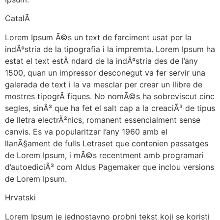
CatalÃ
Lorem Ipsum Ã©s un text de farciment usat per la
indÃºstria de la tipografia i la impremta. Lorem Ipsum ha
estat el text estÃ ndard de la indÃºstria des de l’any
1500, quan un impressor desconegut va fer servir una
galerada de text i la va mesclar per crear un llibre de
mostres tipogrÃ fiques. No nomÃ©s ha sobreviscut cinc
segles, sinÃ³ que ha fet el salt cap a la creaciÃ³ de tipus
de lletra electrÃ²nics, romanent essencialment sense
canvis. Es va popularitzar l’any 1960 amb el
llanÃ§ament de fulls Letraset que contenien passatges
de Lorem Ipsum, i mÃ©s recentment amb programari
d’autoediciÃ³ com Aldus Pagemaker que inclou versions
de Lorem Ipsum.
Hrvatski
Lorem Ipsum je jednostavno probni tekst koji se koristi