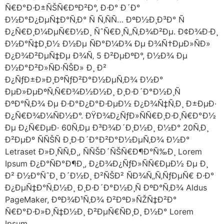
Ñ€Ð°Ð·Ð±ÑŠÑ€ÐºÐ²Ð°, Ð·Ð° Ð´Ð°
Ð½Ð°Ð¿ÐµÑ‡Ð°Ñ‚Ð° Ñ Ñ‚ÑÑ… ÐºÐ½Ð¸Ð³Ð° Ñ
Ð¿Ñ€Ð¸Ð¼ÐµÑ€Ð½Ð¸ ÑˆÑ€Ð¸Ñ„Ñ‚Ð¾Ð²Ðµ. Ð¢Ð¾Ð·Ð¸
Ð½Ð°Ñ‡Ð¸Ð½ Ð½Ðµ ÑÐ°Ð¼Ð¾ Ðµ Ð¾Ñ†ÐµÐ»ÑÐ»
Ð¿Ð¾Ð²ÐµÑ‡Ðµ Ð¾Ñ‚ 5 Ð²ÐµÐºÐ°, Ð½Ð¾ Ðµ
Ð½Ð°Ð²Ð»ÑÐ·ÑŠÐ» Ð¸ Ð²
Ð¿ÑƒÐ±Ð»Ð¸ÐºÑƒÐ²Ð°Ð½ÐµÑ‚Ð¾ Ð½Ð°
ÐµÐ»ÐµÐºÑ‚Ñ€Ð¾Ð½Ð½Ð¸ Ð¸Ð·Ð´Ð°Ð½Ð¸Ñ
ÐºÐ°Ñ‚Ð¾ Ðµ Ð·Ð°Ð¿Ð°Ð·ÐµÐ½ Ð¿Ð¾Ñ‡Ñ‚Ð¸ Ð±ÐµÐ·
Ð¿Ñ€Ð¾Ð¼ÑÐ½Ð°. ÐŸÐ¾Ð¿ÑƒÐ»ÑÑ€Ð¸Ð·Ð¸Ñ€Ð°Ð½
Ðµ Ð¿Ñ€ÐµÐ· 60Ñ‚Ðµ Ð³Ð¾Ð´Ð¸Ð½Ð¸ Ð½Ð° 20Ñ‚Ð¸
Ð²ÐµÐº ÑÑŠÑ Ð¸Ð·Ð´Ð°Ð²Ð°Ð½ÐµÑ‚Ð¾ Ð½Ð°
Letraset Ð»Ð¸ÑÑ‚Ð¸, ÑÑŠÐ´ÑŠÑ€Ð¶Ð°Ñ‰Ð¸ Lorem
Ipsum Ð¿Ð°ÑÐ°Ð¶Ð¸, Ð¿Ð¾Ð¿ÑƒÐ»ÑÑ€ÐµÐ½ Ðµ Ð¸
Ð² Ð½Ð°ÑˆÐ¸ Ð´Ð½Ð¸ Ð²ÑŠÐ² ÑÐ¾Ñ„Ñ‚ÑƒÐµÑ€ Ð·Ð°
Ð¿ÐµÑ‡Ð°Ñ‚Ð½Ð¸ Ð¸Ð·Ð´Ð°Ð½Ð¸Ñ ÐºÐ°Ñ‚Ð¾ Aldus
PageMaker, ÐºÐ¾Ð¹Ñ‚Ð¾ Ð²ÐºÐ»ÑŽÑ‡Ð²Ð°
Ñ€Ð°Ð·Ð»Ð¸Ñ‡Ð½Ð¸ Ð²ÐµÑ€ÑÐ¸Ð¸ Ð½Ð° Lorem
Ipsum.