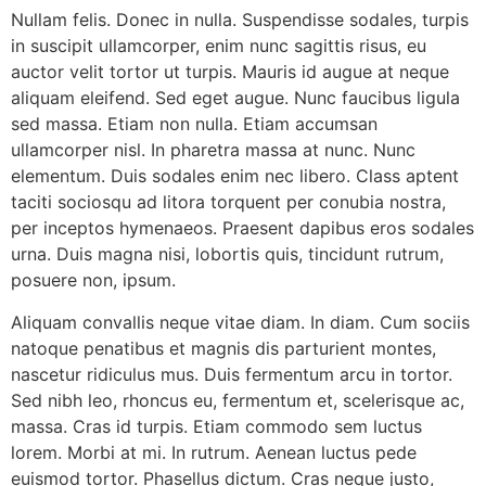
Nullam felis. Donec in nulla. Suspendisse sodales, turpis
in suscipit ullamcorper, enim nunc sagittis risus, eu
auctor velit tortor ut turpis. Mauris id augue at neque
aliquam eleifend. Sed eget augue. Nunc faucibus ligula
sed massa. Etiam non nulla. Etiam accumsan
ullamcorper nisl. In pharetra massa at nunc. Nunc
elementum. Duis sodales enim nec libero. Class aptent
taciti sociosqu ad litora torquent per conubia nostra,
per inceptos hymenaeos. Praesent dapibus eros sodales
urna. Duis magna nisi, lobortis quis, tincidunt rutrum,
posuere non, ipsum.
Aliquam convallis neque vitae diam. In diam. Cum sociis
natoque penatibus et magnis dis parturient montes,
nascetur ridiculus mus. Duis fermentum arcu in tortor.
Sed nibh leo, rhoncus eu, fermentum et, scelerisque ac,
massa. Cras id turpis. Etiam commodo sem luctus
lorem. Morbi at mi. In rutrum. Aenean luctus pede
euismod tortor. Phasellus dictum. Cras neque justo,