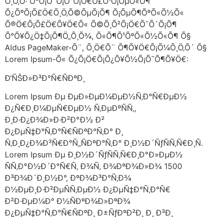
Õ¸Ö‚Õ· Õ°Õ¡Õ´Õ¡Õ¯Õ¡Ö€Õ£Õ¹Õ¡ÕµÕ«Õ¶
Õ¿ÕºÕ¡Õ£Ö€Õ¸Ö‚Õ©ÕµÕ¡Õ¶ Õ¡ÕµÕ¶ÕºÕ«Õ½Õ«
Õ®Ö€Õ¡Õ£Ö€Õ¥Ö€Õ« Õ©Õ¸Õ²Õ¡Ö€Õ¯Õ´Õ¡Õ¶
Õ°Õ¥Õ¿Ö‡Õ¡Õ¶Ö„Õ¸Õ¾, Õ«Õ¶Õ¹ÕºÕ«Õ½Õ«Õ¶ Õ§
Aldus PageMaker-Õ¨, Õ¸Ö€Õ¨ Õ¶Õ¥Ö€Õ¡Õ¼Õ¸Ö‚Õ´ Õ§
Lorem Ipsum-Õ« Õ¿Õ¡Ö€Õ¡Õ¿Õ¥Õ½Õ¡Õ¯Õ¶Õ¥Ö€:
Ð‘ÑŠÐ»Ð³Ð°Ñ€ÑÐºÐ¸
Lorem Ipsum Ðµ ÐµÐ»ÐµÐ¼ÐµÐ½Ñ‚Ð°Ñ€ÐµÐ½
Ð¿Ñ€Ð¸Ð¼ÐµÑ€ÐµÐ½ Ñ‚ÐµÐºÑÑ‚,
Ð¸Ð·Ð¿Ð¾Ð»Ð·Ð²Ð°Ð½ Ð²
Ð¿ÐµÑ‡Ð°Ñ‚Ð°Ñ€ÑÐºÐ°Ñ‚Ð° Ð¸
Ñ‚Ð¸Ð¿Ð¾Ð³Ñ€Ð°Ñ„ÑÐºÐ°Ñ‚Ð° Ð¸Ð½Ð´ÑƒÑÑ‚Ñ€Ð¸Ñ.
Lorem Ipsum Ðµ Ð¸Ð½Ð´ÑƒÑÑ‚Ñ€Ð¸Ð°Ð»ÐµÐ½
ÑÑ‚Ð°Ð½Ð´Ð°Ñ€Ñ‚ Ð¾Ñ‚ Ð¾ÐºÐ¾Ð»Ð¾ 1500
Ð³Ð¾Ð´Ð¸Ð½Ð°, ÐºÐ¾Ð³Ð°Ñ‚Ð¾
Ð½ÐµÐ¸Ð·Ð²ÐµÑÑ‚ÐµÐ½ Ð¿ÐµÑ‡Ð°Ñ‚Ð°Ñ€
Ð²Ð·ÐµÐ¼Ð° Ð½ÑÐºÐ¾Ð»ÐºÐ¾
Ð¿ÐµÑ‡Ð°Ñ‚Ð°Ñ€ÑÐºÐ¸ Ð±ÑƒÐºÐ²Ð¸ Ð¸ Ð³Ð¸