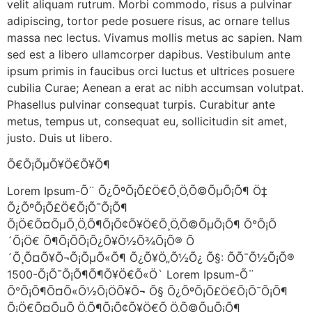
velit aliquam rutrum. Morbi commodo, risus a pulvinar
adipiscing, tortor pede posuere risus, ac ornare tellus
massa nec lectus. Vivamus mollis metus ac sapien. Nam
sed est a libero ullamcorper dapibus. Vestibulum ante
ipsum primis in faucibus orci luctus et ultrices posuere
cubilia Curae; Aenean a erat ac nibh accumsan volutpat.
Phasellus pulvinar consequat turpis. Curabitur ante
metus, tempus ut, consequat eu, sollicitudin sit amet,
justo. Duis ut libero.
Õ€Õ¡ÕµÕ¥Ö€Õ¥Õ¶
Lorem Ipsum-Õ¨ Õ¿ÕºÕ¡Õ£Ö€Õ¸Ö‚Õ©ÕµÕ¡Õ¶ Ö‡
Õ¿ÕºÕ¡Õ£Ö€Õ¡Õ¯Õ¡Õ¶
Õ¡Ö€Õ¤ÕµÕ¸Ö‚Õ¶Õ¡Õ¢Õ¥Ö€Õ¸Ö‚Õ©ÕµÕ¡Õ¶ Õ°Õ¡Õ
´Õ¡Ö€ Õ¶Õ¡Õ­Õ¡Õ¿Õ¥Õ½Õ¾Õ¡Õ® Õ
´Õ¸Õ¤Õ¥Õ¬Õ¡ÕµÕ«Õ¶ Õ¿Õ¥Ö„Õ½Õ¿ Õ§: ÕÕ¯Õ½Õ¡Õ®
1500-Õ¡Õ¯Õ¡Õ¶Õ¶Õ¥Ö€Õ«Ö` Lorem Ipsum-Õ¨
Õ°Õ¡Õ¶Õ¤Õ«Õ½Õ¡ÖÕ¥Õ¬ Õ§ Õ¿ÕºÕ¡Õ£Ö€Õ¡Õ¯Õ¡Õ¶
Õ¡Ö€Õ¤ÕµÕ¸Ö‚Õ¶Õ¡Õ¢Õ¥Ö€Õ¸Ö‚Õ©ÕµÕ¡Õ¶