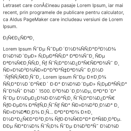
Letraset care conÅ£ineau pasaje Lorem Ipsum, iar mai
recent, prin programele de publicare pentru calculator,
ca Aldus PageMaker care includeau versiuni de Lorem
Ipsum.
Ð¡Ñ€Ð¿ÑÐºÐ¸
Lorem Ipsum Ñ˜Ðµ Ñ˜ÐµÐ´Ð½Ð¾ÑÑ‚Ð°Ð²Ð½Ð¾
Ð¼Ð¾Ð´ÐµÐ» Ñ‚ÐµÐºÑÑ‚Ð° ÐºÐ¾Ñ˜Ð¸ ÑÐµ
ÐºÐ¾Ñ€Ð¸ÑÑ‚Ð¸ Ñƒ ÑˆÑ‚Ð°Ð¼Ð¿Ð°Ñ€ÑÐºÐ¾Ñ˜ Ð¸
ÑÐ»Ð¾Ð²Ð¾ÑÐ»Ð°Ð³Ð°Ñ‡ÐºÐ¾Ñ˜ Ð¸Ð½Ð
´ÑƒÑÑ‚Ñ€Ð¸Ñ˜Ð¸. Lorem ipsum Ñ˜Ðµ Ð±Ð¸Ð¾
ÑÑ‚Ð°Ð½Ð´Ð°Ñ€Ð´ Ð·Ð° Ð¼Ð¾Ð´ÐµÐ» Ñ‚ÐµÐºÑÑ‚Ð°
Ñ˜Ð¾Ñˆ Ð¾Ð´ 1500. Ð³Ð¾Ð´Ð¸Ð½Ðµ, ÐºÐ°Ð´Ð°
Ñ˜Ðµ Ð½ÐµÐ¿Ð¾Ð·Ð½Ð°Ñ‚Ð¸ ÑˆÑ‚Ð°Ð¼Ð¿Ð°Ñ€
ÑƒÐ·ÐµÐ¾ ÐºÑƒÑ‚Ð¸Ñ˜Ñƒ ÑÐ° ÑÐ»Ð¾Ð²Ð¸Ð¼Ð° Ð¸
ÑÐ»Ð¾Ð¶Ð¸Ð¾ Ð¸Ñ… ÐºÐ°ÐºÐ¾ Ð±Ð¸
Ð½Ð°Ð¿Ñ€Ð°Ð²Ð¸Ð¾ ÑƒÐ·Ð¾Ñ€Ð°Ðº ÐºÑšÐ¸Ð³Ðµ.
ÐÐµ ÑÐ°Ð¼Ð¾ ÑˆÑ‚Ð¾ Ñ˜Ðµ Ð¾Ð²Ð°Ñ˜ Ð¼Ð¾Ð