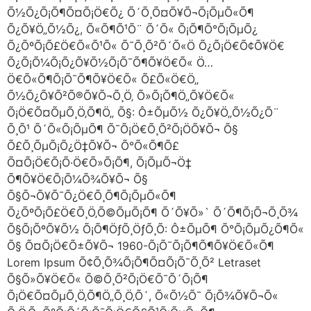
Õ½Õ¿Õ¡Õ¶Õ¤Õ¡Ö€Õ¿ Õ´Õ¸Õ¤Õ¥Õ¬Õ¡ÕµÕ«Õ¶
Õ¿Õ¥Ö„Õ½Õ¿, Õ«Õ¶Õ¹Õ¨ Õ´Õ« Õ¡Õ¶Õ°Õ¡ÕµÕ¿
Õ¿ÕºÕ¡Õ£Ö€Õ«Õ¹Õ« Õ¯Õ¸Õ²Õ´Õ«Ö Õ¿Õ¡Ö€Õ¢Õ¥Ö€
Õ¿Õ¡Õ¼Õ¡Õ¿Õ¥Õ½Õ¡Õ¯Õ¶Õ¥Ö€Õ« Ö…
Ö€Õ«Õ¶Õ¡Õ¯Õ¶Õ¥Ö€Õ« Õ£Õ«Ö€Ö„
Õ½Õ¿Õ¥Õ²Õ®Õ¥Õ¬Õ¸Ö‚ Õ»Õ¡Õ¶Ö„Õ¥Ö€Õ«
Õ¡Ö€Õ¤ÕµÕ¸Ö‚Õ¶Ö„ Õ§: Ô±ÕµÕ½ Õ¿Õ¥Ö„Õ½Õ¿Õ¨
Õ¸Õ¹ Õ´Õ«Õ¡ÕµÕ¶ Õ¯Õ¡Ö€Õ¸Õ²Õ¡ÖÕ¥Õ¬ Õ§
Õ£Õ¸ÕµÕ¡Õ¿Ö‡Õ¥Õ¬ Õ°Õ«Õ¶Õ£
Õ¤Õ¡Ö€Õ¡Õ·Ö€Õ»Õ¡Õ¶, Õ¡ÕµÕ¬Ö‡
Õ¶Õ¥Ö€Õ¡Õ¼Õ¾Õ¥Õ¬ Õ§
Õ§Õ¬Õ¥Õ¯Õ¿Ö€Õ¸Õ¶Õ¡ÕµÕ«Õ¶
Õ¿ÕºÕ¡Õ£Ö€Õ¸Ö‚Õ©ÕµÕ¡Õ¶ Õ´Õ¥Õ»` Õ´Õ¶Õ¡Õ¬Õ¸Õ¾
Õ§Õ¡ÕºÕ¥Õ½ Õ¡Õ¶ÖƒÕ¸ÖƒÕ¸Õ­: Ô±ÕµÕ¶ Õ°Õ¡ÕµÕ¿Õ¶Õ«
Õ§ Õ¤Õ¡Ö€Õ±Õ¥Õ¬ 1960-Õ¡Õ¯Õ¡Õ¶Õ¶Õ¥Ö€Õ«Õ¶
Lorem Ipsum Õ¢Õ¸Õ¾Õ¡Õ¶Õ¤Õ¡Õ¯Õ¸Õ² Letraset
Õ§Õ»Õ¥Ö€Õ« Õ©Õ¸Õ²Õ¡Ö€Õ¯Õ´Õ¡Õ¶
Õ¡Ö€Õ¤ÕµÕ¸Ö‚Õ¶Ö„Õ¸Ö‚Õ´, Õ«Õ½Õ¯ Õ¡Õ¾Õ¥Õ¬Õ«